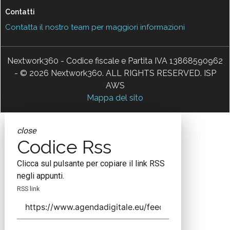
Contatti
Contatta il nostro team per maggiori informazioni
Nextwork360 - Codice fiscale e Partita IVA 13868590962
- © 2026 Nextwork360. ALL RIGHTS RESERVED. ISP
AWS
Mappa del sito
close
Codice Rss
Clicca sul pulsante per copiare il link RSS
negli appunti.
RSS link