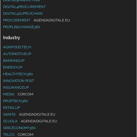
DIGITAL4MARKETING
DIGITAL4PROCUREMENT
DIGITAL4SUPPLYCHAIN
PROCUREMENT
AGENDADIGITALE.EU
PEOPLE&CHANGE360
Industry
AGRIFOOD.TECH
AUTOMOTIVEUP
BANKINGUP
ENERGYUP
HEALTHTECH360
INNOVATION POST
INSURANCEUP
MEDIA
CORCOM
PROPTECH360
RETAILUP
SANITÀ
AGENDADIGITALE.EU
SCUOLA
AGENDADIGITALE.EU
SPACECONOMY360
TELCO
CORCOM