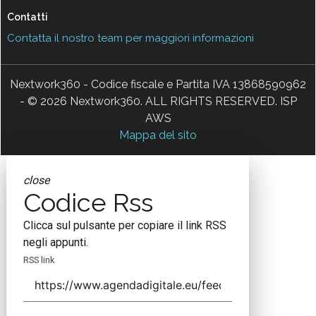
Contatti
Contatta il nostro team per maggiori informazioni
Nextwork360 - Codice fiscale e Partita IVA 13868590962
- © 2026 Nextwork360. ALL RIGHTS RESERVED. ISP
AWS
Mappa del sito
close
Codice Rss
Clicca sul pulsante per copiare il link RSS
negli appunti.
RSS link