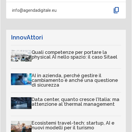
content_copy
info@agendadigitale.eu
InnovAttori
Quali competenze per portare la
physical AI nello spazio: il caso Sitael
AI in azienda, perché gestire il
cambiamento è anche una questione
di sicurezza
Data center, quanto cresce l’Italia: ma
attenzione al thermal management
Ecosistemi travel-tech: startup, AI e
nuovi modelli per il turismo