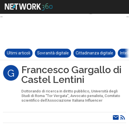
Ultimi articoli
Sovranità digitale
Cittadinanza digitale
Intel
Francesco Gargallo di
G
Castel Lentini
Dottorando di ricerca in diritto pubblico, Università degli
Studi di Roma “Tor Vergata”, Avvocato penalista, Comitato
scientifico dell’Associazione Italiana Influencer