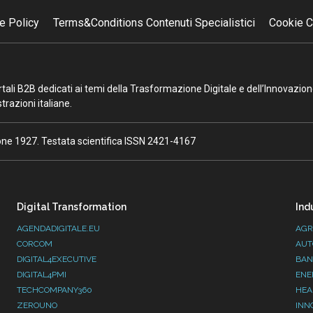
e Policy
Terms&Conditions Contenuti Specialistici
Cookie C
portali B2B dedicati ai temi della Trasformazione Digitale e dell’Innovazio
razioni italiane.
ione 1927. Testata scientifica ISSN 2421-4167
Digital Transformation
Ind
AGENDADIGITALE.EU
AGR
CORCOM
AUT
DIGITAL4EXECUTIVE
BAN
DIGITAL4PMI
ENE
TECHCOMPANY360
HEA
ZEROUNO
INN