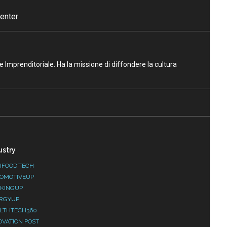
enter
ne Imprenditoriale. Ha la missione di diffondere la cultura
ustry
IFOOD.TECH
OMOTIVEUP
KINGUP
RGYUP
LTHTECH360
OVATION POST