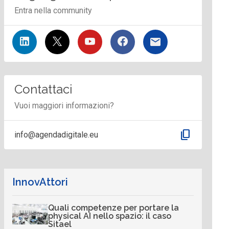
Entra nella community
Contattaci
Vuoi maggiori informazioni?
content_copy
info@agendadigitale.eu
InnovAttori
Quali competenze per portare la
physical AI nello spazio: il caso
Sitael