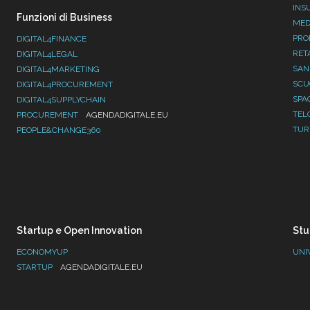
INS
Funzioni di Business
MED
PRO
DIGITAL4FINANCE
RET
DIGITAL4LEGAL
SAN
DIGITAL4MARKETING
SC
DIGITAL4PROCUREMENT
SPA
DIGITAL4SUPPLYCHAIN
TEL
PROCUREMENT
AGENDADIGITALE.EU
TUR
PEOPLE&CHANGE360
Startup e Open Innovation
Stu
ECONOMYUP
UNI
STARTUP
AGENDADIGITALE.EU