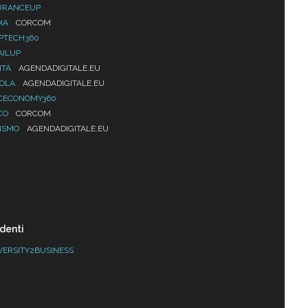
URANCEUP
IA
CORCOM
PTECH360
AILUP
ITÀ
AGENDADIGITALE.EU
UOLA
AGENDADIGITALE.EU
CECONOMY360
CO
CORCOM
ISMO
AGENDADIGITALE.EU
denti
VERSITY2BUSINESS