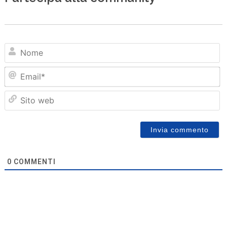
N
Em
Sit
we
0
COMMENTI