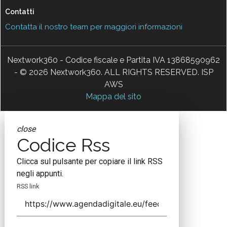
Contatti
Contatta il nostro team per maggiori informazioni
Nextwork360 - Codice fiscale e Partita IVA 13868590962
- © 2026 Nextwork360. ALL RIGHTS RESERVED. ISP
AWS
Mappa del sito
close
Codice Rss
Clicca sul pulsante per copiare il link RSS
negli appunti.
RSS link