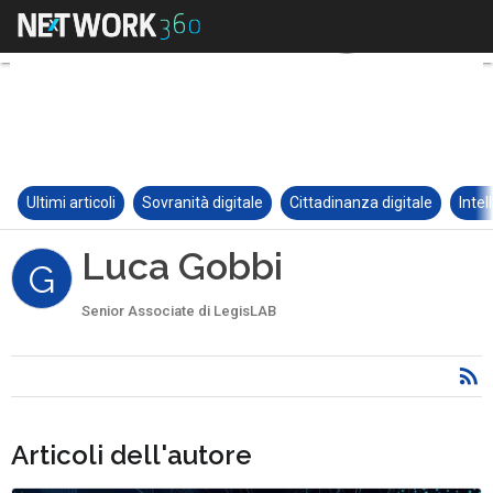
Ultimi articoli
Sovranità digitale
Cittadinanza digitale
Intel
Luca Gobbi
G
Senior Associate di LegisLAB
Articoli dell'autore