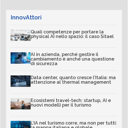
InnovAttori
Quali competenze per portare la
physical AI nello spazio: il caso Sitael
AI in azienda, perché gestire il
cambiamento è anche una questione
di sicurezza
Data center, quanto cresce l’Italia: ma
attenzione al thermal management
Ecosistemi travel-tech: startup, AI e
nuovi modelli per il turismo
L’IA nel turismo corre, ma non per tutti:
la mappa italiana e globale