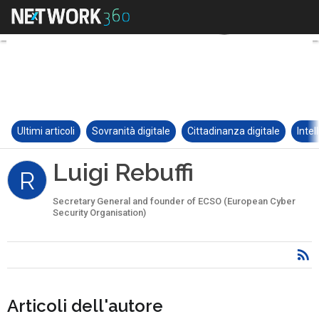
Ultimi articoli
Sovranità digitale
Cittadinanza digitale
Intel
Luigi Rebuffi
R
Secretary General and founder of ECSO (European Cyber
Security Organisation)
Articoli dell'autore