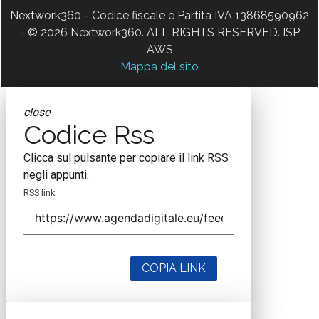
Nextwork360 - Codice fiscale e Partita IVA 13868590962
- © 2026 Nextwork360. ALL RIGHTS RESERVED. ISP
AWS
Mappa del sito
close
Codice Rss
Clicca sul pulsante per copiare il link RSS
negli appunti.
RSS link
COPIA LINK