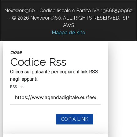
Nextwork360 - Codice fiscale e Partita IVA 13868590962
- © 2026 Nextwork360. ALL RIGHTS RESERVED. ISP
AWS
Mappa del sito
close
Codice Rss
Clicca sul pulsante per copiare il link RSS
negli appunti.
RSS link
COPIA LINK