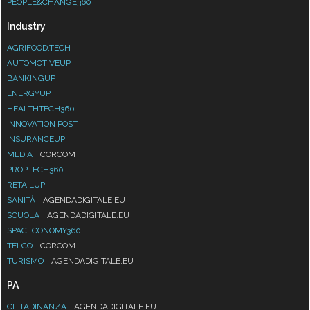
PEOPLE&CHANGE360
Industry
AGRIFOOD.TECH
AUTOMOTIVEUP
BANKINGUP
ENERGYUP
HEALTHTECH360
INNOVATION POST
INSURANCEUP
MEDIA
CORCOM
PROPTECH360
RETAILUP
SANITÀ
AGENDADIGITALE.EU
SCUOLA
AGENDADIGITALE.EU
SPACECONOMY360
TELCO
CORCOM
TURISMO
AGENDADIGITALE.EU
PA
CITTADINANZA
AGENDADIGITALE.EU