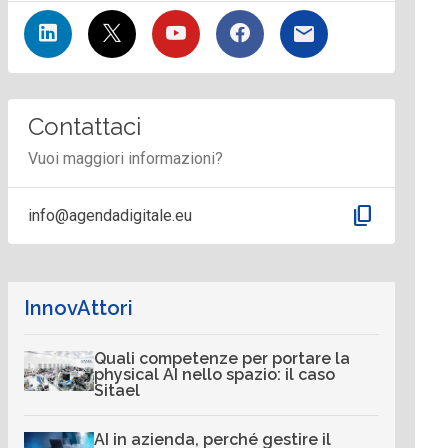
Contattaci
Vuoi maggiori informazioni?
content_copy
info@agendadigitale.eu
InnovAttori
Quali competenze per portare la
physical AI nello spazio: il caso
Sitael
AI in azienda, perché gestire il