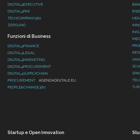
DIGITAL4EXECUTIVE
BAN
DIGITAL4PMI
ENE
TECHCOMPANY360
HEA
ZEROUNO
INN
INS
Funzioni di Business
MED
PRO
DIGITAL4FINANCE
RET
DIGITAL4LEGAL
SAN
DIGITAL4MARKETING
SC
DIGITAL4PROCUREMENT
SPA
DIGITAL4SUPPLYCHAIN
TEL
PROCUREMENT
AGENDADIGITALE.EU
TUR
PEOPLE&CHANGE360
Startup e Open Innovation
Stu