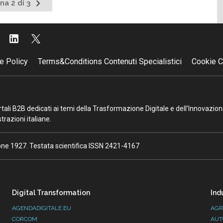
Pagina
na 2 di 3
ente
successiva
e Policy
Terms&Conditions Contenuti Specialistici
Cookie C
portali B2B dedicati ai temi della Trasformazione Digitale e dell’Innovazio
razioni italiane.
ione 1927. Testata scientifica ISSN 2421-4167
Digital Transformation
Ind
AGENDADIGITALE.EU
AGR
CORCOM
AUT