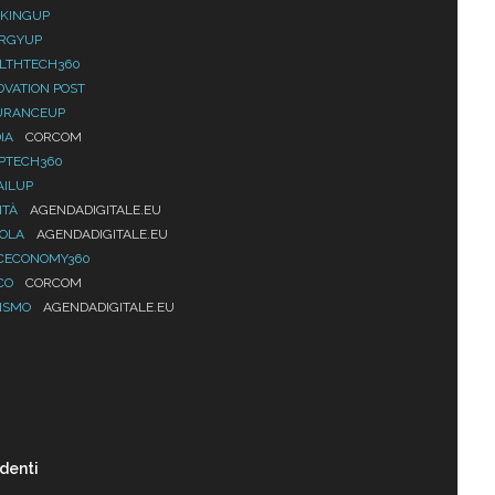
KINGUP
RGYUP
LTHTECH360
OVATION POST
URANCEUP
IA
CORCOM
PTECH360
AILUP
ITÀ
AGENDADIGITALE.EU
UOLA
AGENDADIGITALE.EU
CECONOMY360
CO
CORCOM
ISMO
AGENDADIGITALE.EU
denti