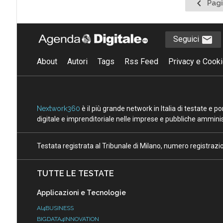
Pagina
Pagi
preced
Seguici
About
Autori
Tags
Rss Feed
Privacy e Cooki
Nextwork360
è il più grande network in Italia di testate e 
digitale e imprenditoriale nelle imprese e pubbliche amminist
Testata registrata al Tribunale di Milano, numero registraz
TUTTE LE TESTATE
Applicazioni e Tecnologie
AI4BUSINESS
BIGDATA4INNOVATION