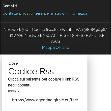
Contatti
Contatta il nostro team per maggiori informazioni
Nextwork360 - Codice fiscale e Partita IVA 13868590962
- © 2026 Nextwork360. ALL RIGHTS RESERVED. ISP
AWS
Mappa del sito
close
Codice Rss
Clicca sul pulsante per copiare il link RSS
negli appunti.
RSS link