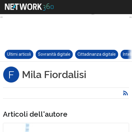
Ultimi articoli
Sovranità digitale
Cittadinanza digitale
Intel
Mila Fiordalisi
F
Articoli dell'autore