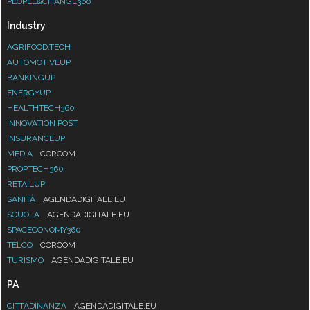
PEOPLE&CHANGE360
Industry
AGRIFOOD.TECH
AUTOMOTIVEUP
BANKINGUP
ENERGYUP
HEALTHTECH360
INNOVATION POST
INSURANCEUP
MEDIA
CORCOM
PROPTECH360
RETAILUP
SANITÀ
AGENDADIGITALE.EU
SCUOLA
AGENDADIGITALE.EU
SPACECONOMY360
TELCO
CORCOM
TURISMO
AGENDADIGITALE.EU
PA
CITTADINANZA
AGENDADIGITALE.EU