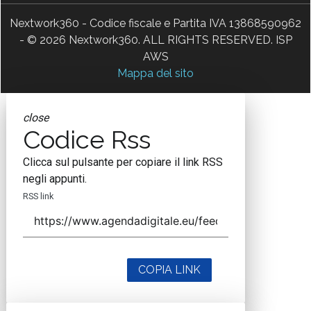
Nextwork360 - Codice fiscale e Partita IVA 13868590962
- © 2026 Nextwork360. ALL RIGHTS RESERVED. ISP
AWS
Mappa del sito
close
Codice Rss
Clicca sul pulsante per copiare il link RSS
negli appunti.
RSS link
COPIA LINK