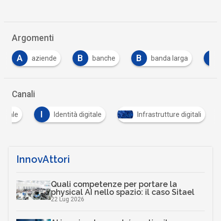
Argomenti
B
B
B
banche
banda larga
banda ultra larga
…
Canali
I
gitale
Identità digitale
Infrastrutture digitali
InnovAttori
Quali competenze per portare la
physical AI nello spazio: il caso Sitael
22 Lug 2026