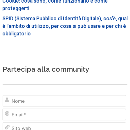
Cookie: cosa sono, come funzionano e come
proteggerti
SPID (Sistema Pubblico di Identità Digitale), cos’è, qual
è l’ambito di utilizzo, per cosa si può usare e per chi è
obbligatorio
Partecipa alla community
N
Em
Sit
we