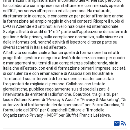
informazioni, ampliato anche al contesto dell’AI. Nel suo percorso
ha collaborato con imprese manifatturiere e commerciali, operanti
nell’ICT, nei servizi all’impresa ed alla persona. Ha maturato,
direttamente in campo, le conoscenze per poter affrontare anche
la formazione ad ampio raggio in diversi contesti. Ricopre il ruolo di
DPO in Aziende ed Enti noti a livello nazionale ed internazionale.
Svolge attività di audit di 1^ e 2^ parte sull'applicazione dei sistemi di
gestione della privacy, sulla compliance normativa, sulla sicurezza
delle informazioni, nonché attività di ispettore di terza parte su
diversi schemi in Italia ed all’estero.
All’attività consulenziale affianca quella di formazione ha infatti
progettato, gestito e eseguito attività di docenza in corsi per quadri
e management sui temi di sua competenza collaborando, sia in
Italia che all'estero, con enti di formazione primari, imprese, società
di consulenza e con emanazione di Associazioni Industriali e
Territoriali. I suoi interventi di formazione e master sono stati
frequentati da migliaia di persone. Collabora con testate
giornalistiche, pubblica regolarmente su siti specializzati; è
intervistata da emittenti radiofoniche. Coautrice, tra gli altri, per
Ipsoa Wolters Kluwer di "Privacy & Audit” e “Privacy & Marketing”, “Gi
autorizzati al trattamento dei dati personali” per Pacini Giuridica, “Il
formulario del DPO” per Giappichelli Editore e “Il modello
Organizzativo Privacy – MOP” per Giuffrè Francis Lefebvre.