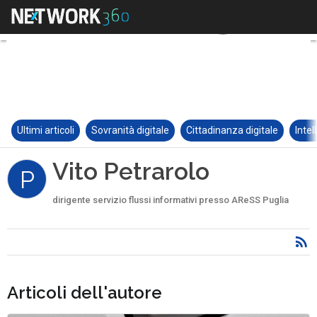
Ultimi articoli
Sovranità digitale
Cittadinanza digitale
Intel
Vito Petrarolo
P
dirigente servizio flussi informativi presso AReSS Puglia
Articoli dell'autore