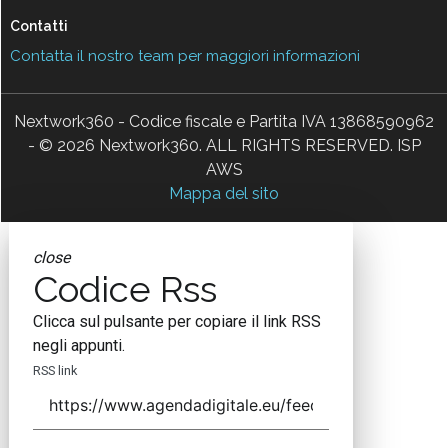
Contatti
Contatta il nostro team per maggiori informazioni
Nextwork360 - Codice fiscale e Partita IVA 13868590962
- © 2026 Nextwork360. ALL RIGHTS RESERVED. ISP
AWS
Mappa del sito
close
Codice Rss
Clicca sul pulsante per copiare il link RSS
negli appunti.
RSS link