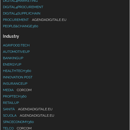
DIGITAL4MARKETING
DIGITAL4PROCUREMENT
DIGITAL4SUPPLYCHAIN
PROCUREMENT
AGENDADIGITALE.EU
PEOPLE&CHANGE360
Industry
AGRIFOOD.TECH
AUTOMOTIVEUP
BANKINGUP
ENERGYUP
HEALTHTECH360
INNOVATION POST
INSURANCEUP
MEDIA
CORCOM
PROPTECH360
RETAILUP
SANITÀ
AGENDADIGITALE.EU
SCUOLA
AGENDADIGITALE.EU
SPACECONOMY360
TELCO
CORCOM