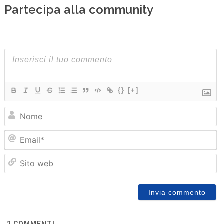
Partecipa alla community
{}
[+]
N
Em
Sit
we
2
COMMENTI