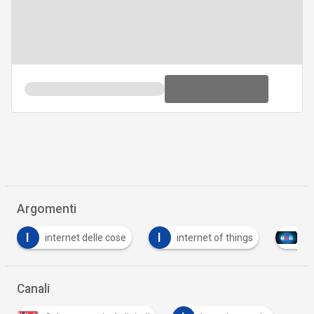
Argomenti
I
I
internet delle cose
internet of things
Tutto
Canali