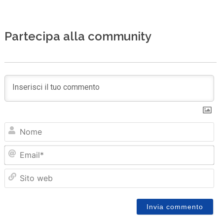
Partecipa alla community
N
Em
Sit
we