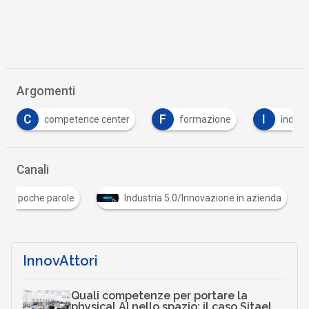
Argomenti
C
F
I
competence center
formazione
indust
Canali
In poche parole
Industria 5.0/Innovazione in azienda
InnovAttori
Quali competenze per portare la
physical AI nello spazio: il caso Sitael