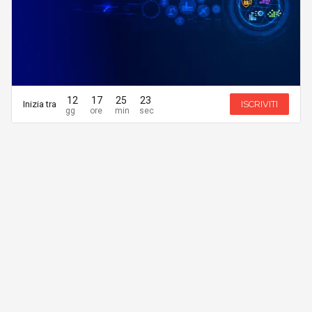
12
17
25
23
Inizia tra
ISCRIVITI