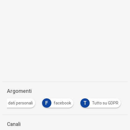
Argomenti
D
F
T
dati personali
facebook
Tutto su GDPR
Canali