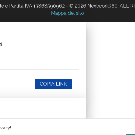
ale e Partita IVA 13868590962 - © 2026 Nextwork360. AL
Mappa del sito
i.
COPIA LINK
i.
ivacy!