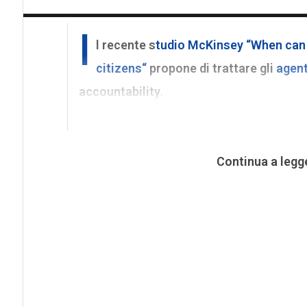
I
l recente s
tudio McKinsey “When can 
citizens
“
propone di trattare gli
agent
accountability
.
Continua a legg