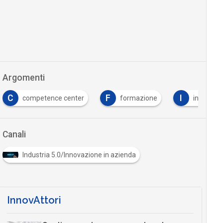
Argomenti
C
F
I
competence center
formazione
industria 
Canali
Industria 5.0/Innovazione in azienda
InnovAttori