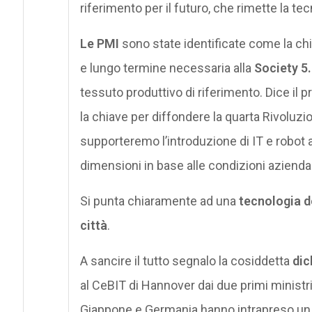
riferimento per il futuro, che rimette la tec
Le PMI
sono state identificate come la chi
e lungo termine necessaria alla
Society 5
tessuto produttivo di riferimento. Dice il
la chiave per diffondere la quarta Rivolu
supporteremo l’introduzione di IT e robot a
dimensioni in base alle condizioni aziendal
Si punta chiaramente ad una
tecnologia d
città
.
A sancire il tutto segnalo la cosiddetta
dic
al CeBIT di Hannover dai due primi ministr
Giappone e Germania hanno intrapreso un p