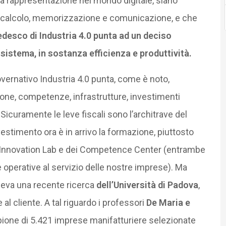
opria rappresentazione nel mondo digitale, siano
 di calcolo, memorizzazione e comunicazione, e che
edesco di Industria 4.0 punta ad un deciso
sistema, in sostanza efficienza e produttività.
overnativo Industria 4.0 punta, come è noto,
one, competenze, infrastrutture, investimenti
Sicuramente le leve fiscali sono l’architrave del
vestimento ora è in arrivo la formazione, piuttosto
tal Innovation Lab e dei Competence Center (entrambe
 operative al servizio delle nostre imprese). Ma
rileva una recente ricerca
dell’Università di Padova
,
al cliente. A tal riguardo i professori
De Maria e
ione di 5.421 imprese manifatturiere selezionate