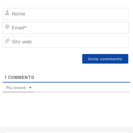
N
Em
Sit
we
1
COMMENTO
Più recenti