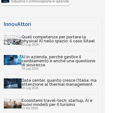
Industria 5.0/Innovazione in azienda
InnovAttori
Quali competenze per portare la
physical AI nello spazio: il caso Sitael
22 Lug 2026
AI in azienda, perché gestire il
cambiamento è anche una questione
di sicurezza
10 Lug 2026
Data center, quanto cresce l’Italia: ma
attenzione al thermal management
06 Lug 2026
Ecosistemi travel-tech: startup, AI e
nuovi modelli per il turismo
15 Giu 2026