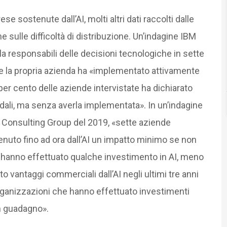
e sostenute dall’AI, molti altri dati raccolti dalle
sulle difficoltà di distribuzione. Un’indagine IBM
la responsabili delle decisioni tecnologiche in sette
che la propria azienda ha «implementato attivamente
1 per cento delle aziende intervistate ha dichiarato
endali, ma senza averla implementata». In un’indagine
onsulting Group del 2019, «sette aziende
ttenuto fino ad ora dall’AI un impatto minimo se non
he hanno effettuato qualche investimento in AI, meno
o vantaggi commerciali dall’AI negli ultimi tre anni
 organizzazioni che hanno effettuato investimenti
un guadagno».