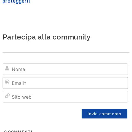
proteggerti
Partecipa alla community
N
Em
Sit
we