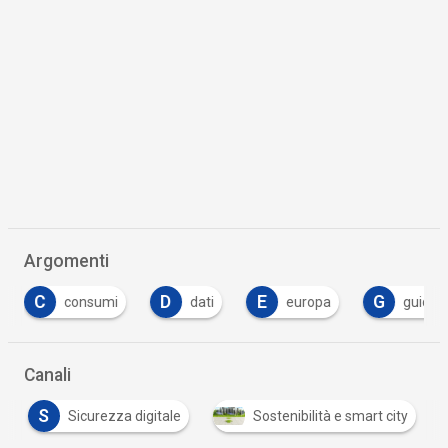
Argomenti
C
D
E
G
consumi
dati
europa
guida
Canali
S
Sicurezza digitale
Sostenibilità e smart city