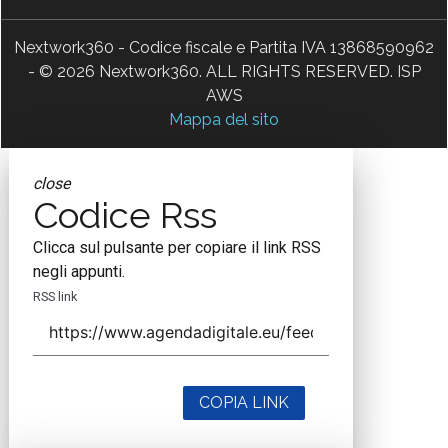
Nextwork360 - Codice fiscale e Partita IVA 13868590962
- © 2026 Nextwork360. ALL RIGHTS RESERVED. ISP
AWS
Mappa del sito
close
Codice Rss
Clicca sul pulsante per copiare il link RSS
negli appunti.
RSS link
COPIA LINK