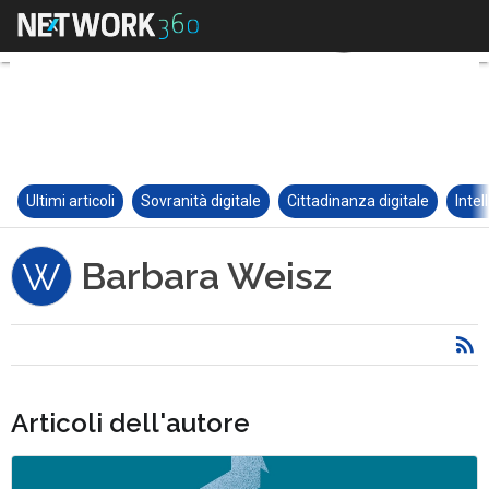
Ultimi articoli
Sovranità digitale
Cittadinanza digitale
Intel
Barbara Weisz
W
Articoli dell'autore