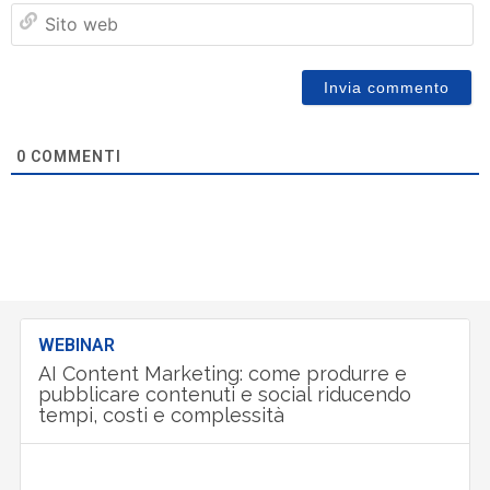
Si
w
0
COMMENTI
WEBINAR
AI Content Marketing: come produrre e
pubblicare contenuti e social riducendo
tempi, costi e complessità