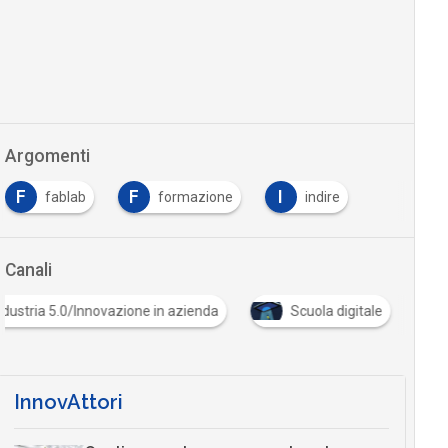
Argomenti
F
F
I
fablab
formazione
indire
Canali
ndustria 5.0/Innovazione in azienda
Scuola digitale
InnovAttori