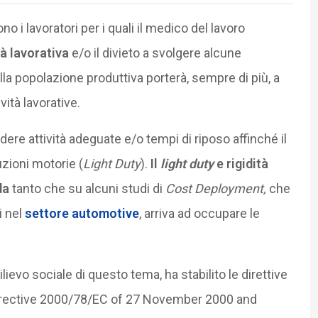
no i lavoratori per i quali il medico del lavoro
à lavorativa
e/o il divieto a svolgere alcune
a popolazione produttiva porterà, sempre di più, a
vità lavorative.
dere attività adeguate e/o tempi di riposo affinché il
uzioni motorie (
Light Duty
).
Il
light duty
e rigidità
da
tanto che su alcuni studi di
Cost Deployment,
che
i nel
settore automotive
, arriva ad occupare le
ievo sociale di questo tema, ha stabilito le direttive
l Directive 2000/78/EC of 27 November 2000 and