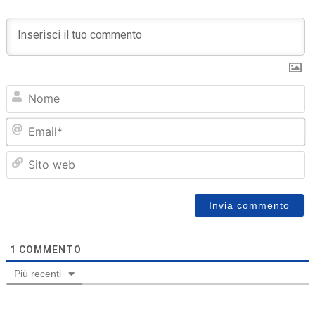
N
Em
Sit
we
1
COMMENTO
Più recenti