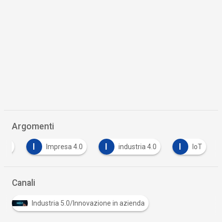
Argomenti
I
I
I
data
Impresa 4.0
industria 4.0
IoT
Canali
Industria 5.0/Innovazione in azienda