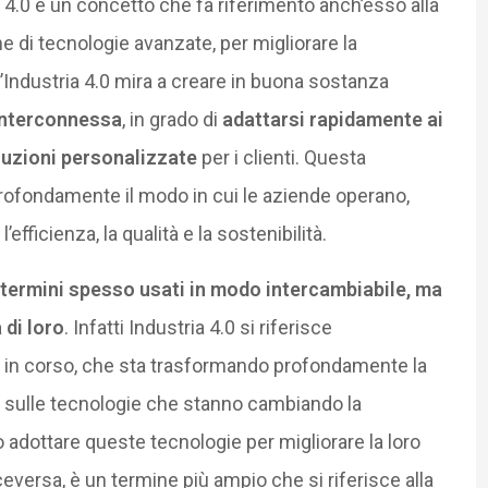
ia 4.0 è un concetto che fa riferimento anch’esso alla
e di tecnologie avanzate, per migliorare la
 L’Industria 4.0 mira a creare in buona sostanza
e interconnessa
, in grado di
adattarsi rapidamente ai
luzioni personalizzate
per i clienti. Questa
profondamente il modo in cui le aziende operano,
ficienza, la qualità e la sostenibilità.
 termini spesso usati in modo intercambiabile, ma
 di loro
. Infatti Industria 4.0 si riferisce
le in corso, che sta trasformando profondamente la
a sulle tecnologie che stanno cambiando la
dottare queste tecnologie per migliorare la loro
iceversa, è un termine più ampio che si riferisce alla