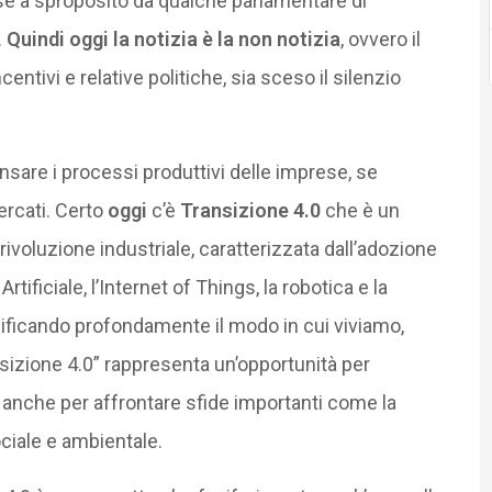
se a sproposito da qualche parlamentare di
.
Quindi oggi la notizia è la non notizia
, ovvero il
centivi e relative politiche, sia sceso il silenzio
nsare i processi produttivi delle imprese, se
ercati. Certo
oggi
c’è
Transizione 4.0
che è un
rivoluzione industriale, caratterizzata dall’adozione
tificiale, l’Internet of Things, la robotica e la
ificando profondamente il modo in cui viviamo,
nsizione 4.0” rappresenta un’opportunità per
a anche per affrontare sfide importanti come la
ciale e ambientale.