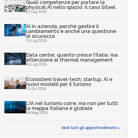
Quali competenze per portare la
physical AI nello spazio: il caso Sitael
22 Lug 2026
AI in azienda, perché gestire il
cambiamento è anche una questione
di sicurezza
10 Lug 2026
Data center, quanto cresce l’Italia: ma
attenzione al thermal management
06 Lug 2026
Ecosistemi travel-tech: startup, AI e
nuovi modelli per il turismo
15 Giu 2026
L’IA nel turismo corre, ma non per tutti:
la mappa italiana e globale
08 Mag 2026
Vedi tutti gli approfondimenti >