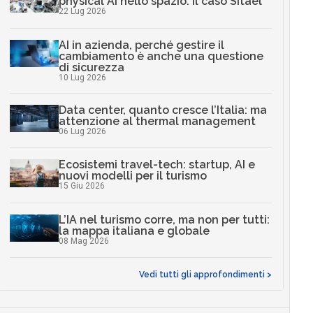
physical AI nello spazio: il caso Sitael
22 Lug 2026
AI in azienda, perché gestire il
cambiamento è anche una questione
di sicurezza
10 Lug 2026
Data center, quanto cresce l’Italia: ma
attenzione al thermal management
06 Lug 2026
Ecosistemi travel-tech: startup, AI e
nuovi modelli per il turismo
15 Giu 2026
L’IA nel turismo corre, ma non per tutti:
la mappa italiana e globale
08 Mag 2026
Vedi tutti gli approfondimenti >