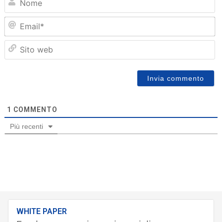
Em
Sit
we
1
COMMENTO
Più recenti
WHITE PAPER