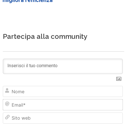
Partecipa alla community
N
Em
Si
w