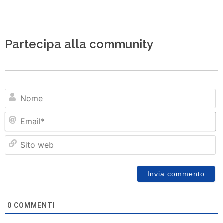
Partecipa alla community
N
Em
Si
w
0
COMMENTI