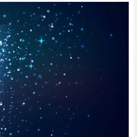
D
Agid Agenzia per l'Italia Digitale
dati personali