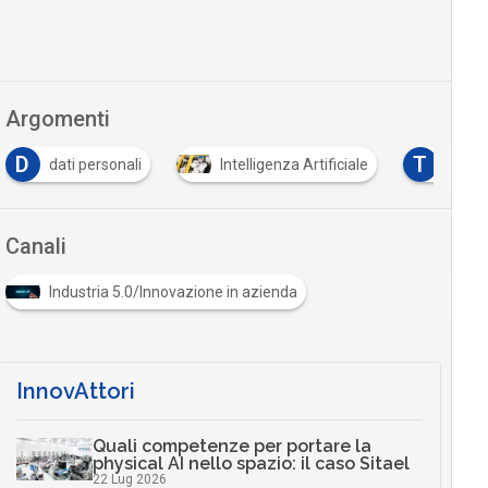
Argomenti
T
Intelligenza Artificiale
tracciabilità
Tutto s
Canali
Industria 5.0/Innovazione in azienda
InnovAttori
Quali competenze per portare la
physical AI nello spazio: il caso Sitael
22 Lug 2026