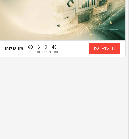
60
6
9
39
Inizia tra
ISCRIVITI