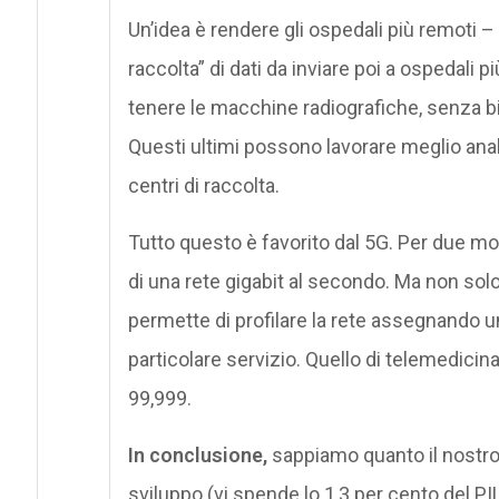
Un’idea è rendere gli ospedali più remoti – 
raccolta” di dati da inviare poi a ospedali p
tenere le macchine radiografiche, senza bi
Questi ultimi possono lavorare meglio anal
centri di raccolta.
Tutto questo è favorito dal 5G. Per due m
di una rete gigabit al secondo. Ma non solo.
permette di profilare la rete assegnando u
particolare servizio. Quello di telemedicina
99,999.
In conclusione,
sappiamo quanto il nostro P
sviluppo (vi spende lo 1,3 per cento del PIL