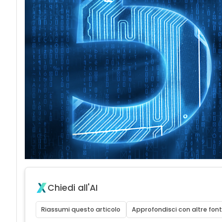
Chiedi all'AI
Riassumi questo articolo
Approfondisci con altre font