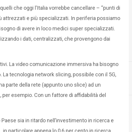
quelli che oggi l’Italia vorrebbe cancellare – “punti di
iù attrezzati e più specializzati. In periferia possiamo
sogno di avere in loco medici super specializzati.
izzando i dati, centralizzati, che provengono dai
otivi. La video comunicazione immersiva ha bisogno
 La tecnologia network slicing, possibile con il 5G,
5
5G
na parte della rete (appunto uno slice) ad un
, per esempio. Con un fattore di affidabilità del
Industr
aese sia in ritardo nell’investimento in ricerca e
, in particolare appena lo 0,6 per cento in ricerca