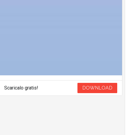
Scaricalo gratis!
DOWNLOAD