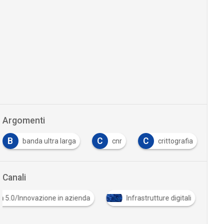
Argomenti
B
C
C
F
banda ultra larga
cnr
crittografia
Canali
ia 5.0/Innovazione in azienda
Infrastrutture digitali