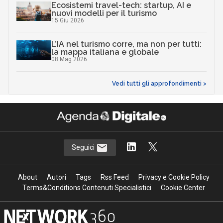
Ecosistemi travel-tech: startup, AI e
nuovi modelli per il turismo
15 Giu 2026
L’IA nel turismo corre, ma non per tutti:
la mappa italiana e globale
08 Mag 2026
Vedi tutti gli approfondimenti >
Seguici
About
Autori
Tags
Rss Feed
Privacy e Cookie Policy
Terms&Conditions Contenuti Specialistici
Cookie Center