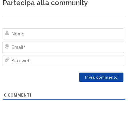
Partecipa alla community
N
Em
Sit
we
0
COMMENTI