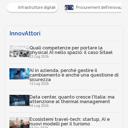
Argomenti
A
A
A
C
acquisto
appalti
austria
cost
Canali
Infrastrutture digitali
Procurement dell'innovazione