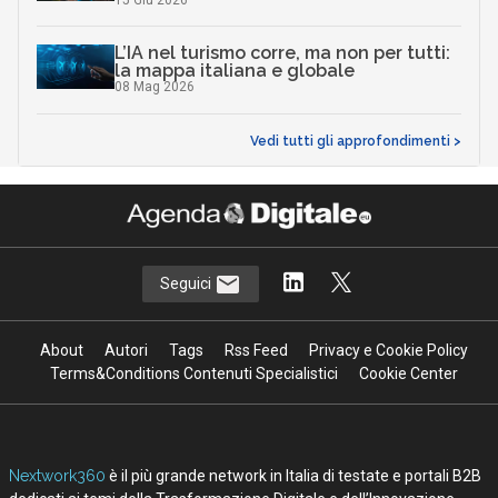
InnovAttori
Quali competenze per portare la
physical AI nello spazio: il caso Sitael
22 Lug 2026
AI in azienda, perché gestire il
cambiamento è anche una questione di
sicurezza
10 Lug 2026
Data center, quanto cresce l’Italia: ma
attenzione al thermal management
06 Lug 2026
Ecosistemi travel-tech: startup, AI e
nuovi modelli per il turismo
15 Giu 2026
L’IA nel turismo corre, ma non per tutti: