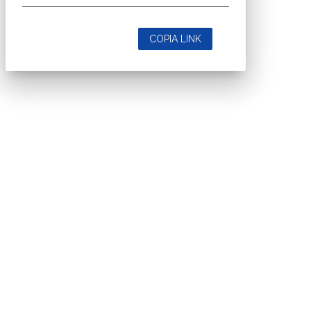
Codice Rss
Clicca sul pulsante per copiare il link RSS negli
appunti.
RSS link
COPIA LINK
close
Codice Rss
Clicca sul pulsante per copiare il link RSS negli
appunti.
RSS link