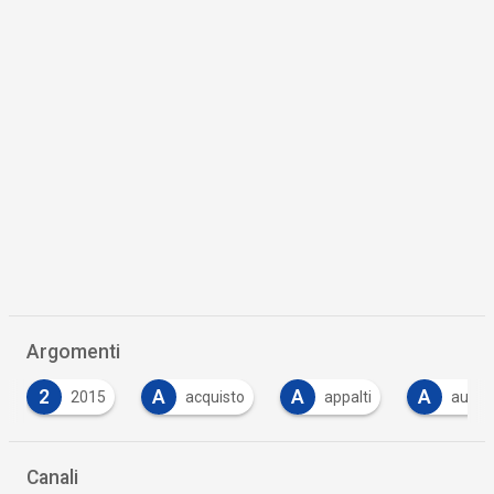
Scaricalo gratis!
DOWNLOAD