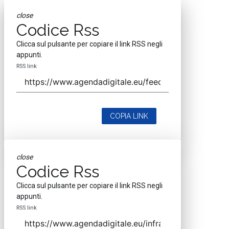
Testata registrata al Tribunale di Milano, numero registrazione 1927.
Testata scientifica ISSN 2421-4167
Indirizzo
Via Moretto da Brescia, 22
Milano - Italia
CAP 20133
Contatti
Contatta il nostro team per maggiori informazioni
Nextwork360 - Codice fiscale e Partita IVA 13868590962 - © 2026
Nextwork360. ALL RIGHTS RESERVED. ISP AWS
Mappa del sito
close