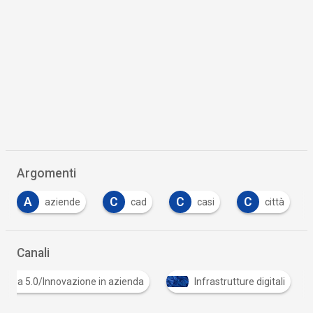
Argomenti
C
C
C
C
cad
casi
città
connettività
Canali
Industria 5.0/Innovazione in azienda
Infrastrutture