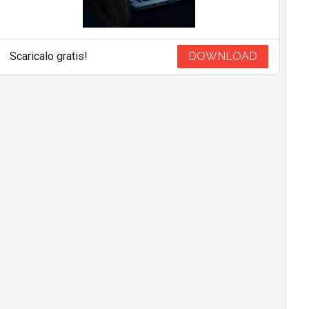
Scaricalo gratis!
DOWNLOAD