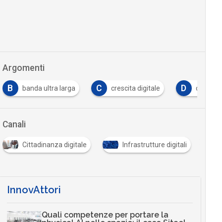
Argomenti
B
C
D
banda ultra larga
crescita digitale
data cen
Canali
Cittadinanza digitale
Infrastrutture digitali
InnovAttori
Quali competenze per portare la