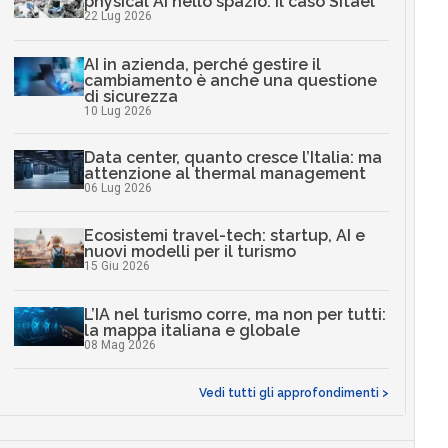
physical AI nello spazio: il caso Sitael
22 Lug 2026
AI in azienda, perché gestire il
cambiamento è anche una questione
di sicurezza
10 Lug 2026
Data center, quanto cresce l’Italia: ma
attenzione al thermal management
06 Lug 2026
Ecosistemi travel-tech: startup, AI e
nuovi modelli per il turismo
15 Giu 2026
L’IA nel turismo corre, ma non per tutti:
la mappa italiana e globale
08 Mag 2026
Vedi tutti gli approfondimenti >