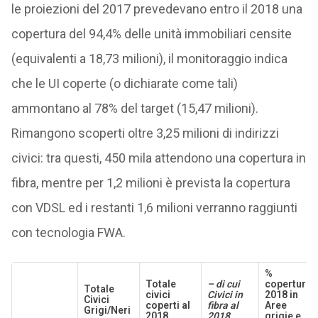
le proiezioni del 2017 prevedevano entro il 2018 una
copertura del 94,4% delle unità immobiliari censite
(equivalenti a 18,73 milioni), il monitoraggio indica
che le UI coperte (o dichiarate come tali)
ammontano al 78% del target (15,47 milioni).
Rimangono scoperti oltre 3,25 milioni di indirizzi
civici: tra questi, 450 mila attendono una copertura in
fibra, mentre per 1,2 milioni è prevista la copertura
con VDSL ed i restanti 1,6 milioni verranno raggiunti
con tecnologia FWA.
%
Totale
– di cui
copertura
Totale
civici
Civici in
2018 in
Civici
coperti al
fibra al
Aree
Grigi/Neri
2018
2018
grigie e