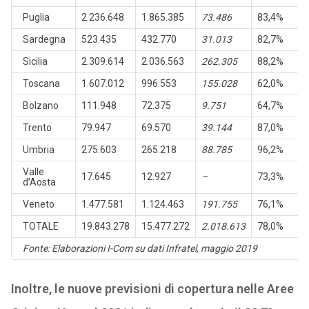
Puglia
2.236.648
1.865.385
73.486
83,4%
Sardegna
523.435
432.770
31.013
82,7%
Sicilia
2.309.614
2.036.563
262.305
88,2%
Toscana
1.607.012
996.553
155.028
62,0%
Bolzano
111.948
72.375
9.751
64,7%
Trento
79.947
69.570
39.144
87,0%
Umbria
275.603
265.218
88.785
96,2%
Valle
17.645
12.927
–
73,3%
d’Aosta
Veneto
1.477.581
1.124.463
191.755
76,1%
TOTALE
19.843.278
15.477.272
2.018.613
78,0%
Fonte: Elaborazioni I-Com su dati Infratel, maggio 2019
Inoltre, le nuove previsioni di copertura nelle Aree