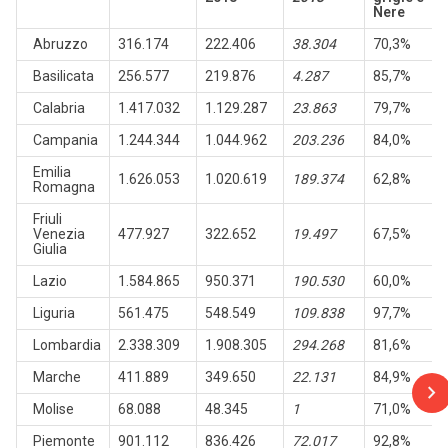
Nere
Abruzzo
316.174
222.406
38.304
70,3%
Basilicata
256.577
219.876
4.287
85,7%
Calabria
1.417.032
1.129.287
23.863
79,7%
Campania
1.244.344
1.044.962
203.236
84,0%
Emilia
1.626.053
1.020.619
189.374
62,8%
Romagna
Friuli
Venezia
477.927
322.652
19.497
67,5%
Giulia
Lazio
1.584.865
950.371
190.530
60,0%
Liguria
561.475
548.549
109.838
97,7%
Lombardia
2.338.309
1.908.305
294.268
81,6%
Marche
411.889
349.650
22.131
84,9%
Molise
68.088
48.345
1
71,0%
Piemonte
901.112
836.426
72.017
92,8%