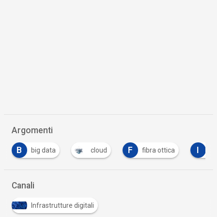
Argomenti
B
F
I
big data
cloud
fibra ottica
Im
Canali
Infrastrutture digitali