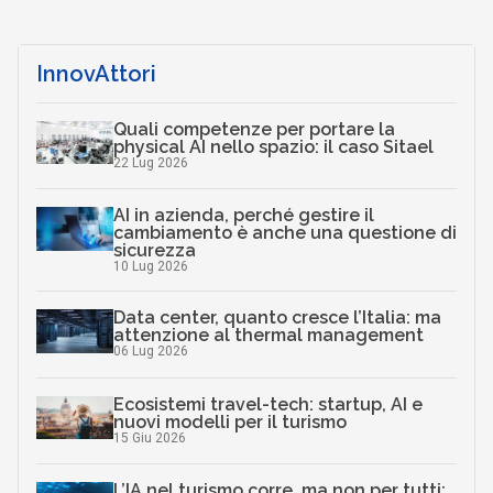
InnovAttori
Quali competenze per portare la
physical AI nello spazio: il caso Sitael
22 Lug 2026
AI in azienda, perché gestire il
cambiamento è anche una questione di
sicurezza
10 Lug 2026
Data center, quanto cresce l’Italia: ma
attenzione al thermal management
06 Lug 2026
Ecosistemi travel-tech: startup, AI e
nuovi modelli per il turismo
15 Giu 2026
L’IA nel turismo corre, ma non per tutti: