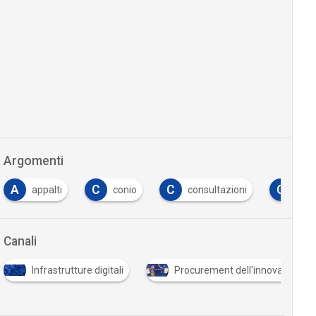
Argomenti
A
C
C
C
appalti
conio
consultazioni
con
Canali
Infrastrutture digitali
Procurement dell'innovazione