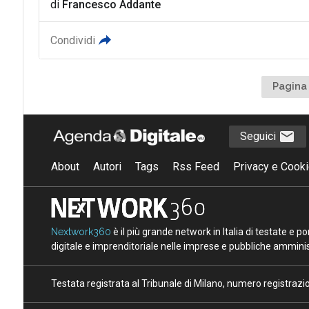
di
Francesco Addante
Condividi
Pagina 
Seguici
About
Autori
Tags
Rss Feed
Privacy e Cooki
Nextwork360
è il più grande network in Italia di testate e 
digitale e imprenditoriale nelle imprese e pubbliche amminist
Testata registrata al Tribunale di Milano, numero registraz