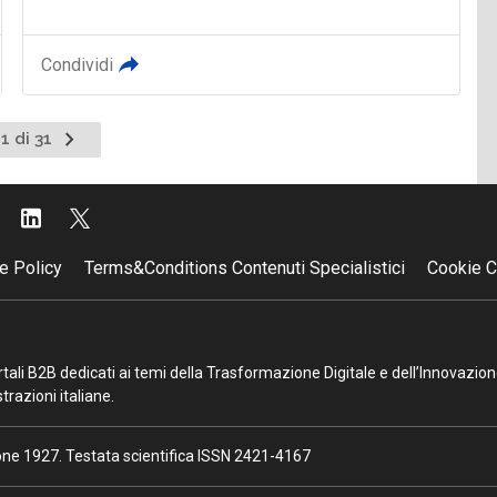
Condividi
Pagina
1 di 31
successiva
e Policy
Terms&Conditions Contenuti Specialistici
Cookie C
portali B2B dedicati ai temi della Trasformazione Digitale e dell’Innovazio
razioni italiane.
ione 1927. Testata scientifica ISSN 2421-4167