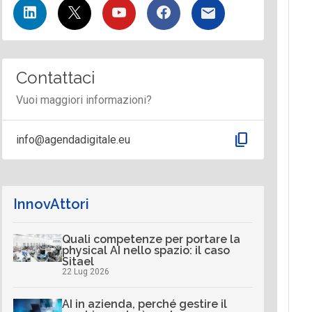
Contattaci
Vuoi maggiori informazioni?
content_copy
info@agendadigitale.eu
InnovAttori
Quali competenze per portare la
physical AI nello spazio: il caso
Sitael
22 Lug 2026
AI in azienda, perché gestire il