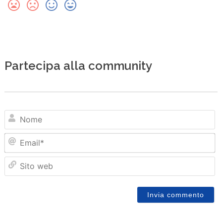
Partecipa alla community
N
Em
Sit
we