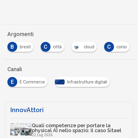
Argomenti
C
C
C
città
cloud
conio
costi
…
Canali
E
E Commerce
Infrastrutture digitali
InnovAttori
Quali competenze per portare la
physical AI nello spazio: il caso Sitael
22 Lug 2026