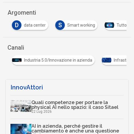
Argomenti
D
S
data center
Smart working
Tutto su Cy
Canali
Industria 5.0/Innovazione in azienda
Infrastrutture
InnovAttori
Quali competenze per portare la
physical AI nello spazio: il caso Sitael
22 Lug 2026
AI in azienda, perché gestire il
cambiamento è anche una questione