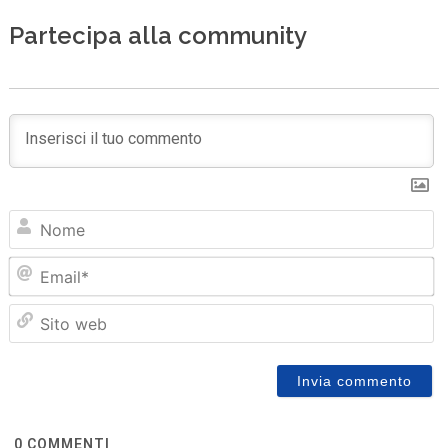
Partecipa alla community
N
Em
Sit
we
0
COMMENTI