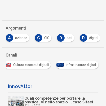
Argomenti
C
D
D
D
CIO
dati
digital
digital trans
Canali
Cultura e società digitali
Infrastrutture digitali
InnovAttori
Quali competenze per portare la
physical AI nello spazio: il caso Sitael
22 Lug 2026