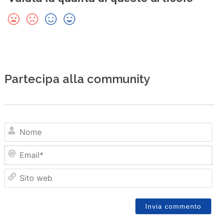
Partecipa alla community
N
Em
Sit
we