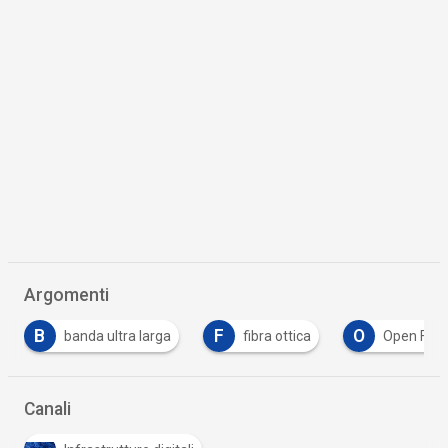
Argomenti
B
F
O
banda ultra larga
fibra ottica
Open Fiber
Canali