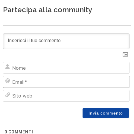
Partecipa alla community
N
Em
Si
w
0
COMMENTI