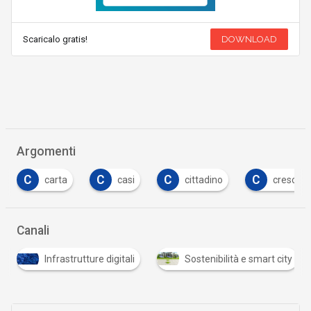
Scaricalo gratis!
DOWNLOAD
Argomenti
C
C
C
rta
casi
cittadino
crescita digitale iaco
Canali
S
astrutture digitali
Sostenibilità e smart city
Startu