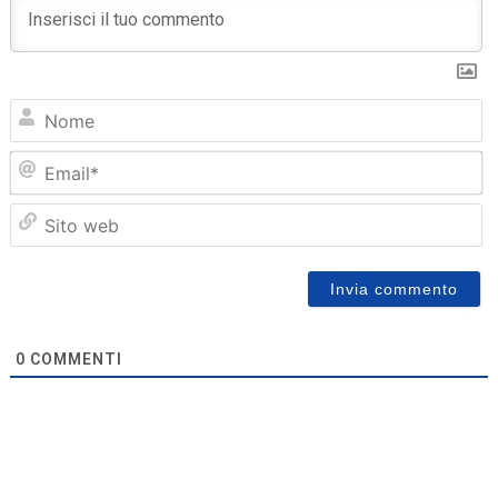
N
Em
Sit
we
0
COMMENTI