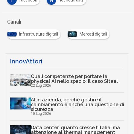
F
N
facebook
net neutrality
Canali
Infrastrutture digitali
Mercati digitali
InnovAttori
Quali competenze per portare la
physical AI nello spazio: il caso Sitael
22 Lug 2026
AI in azienda, perché gestire il
cambiamento è anche una questione di
sicurezza
10 Lug 2026
Data center, quanto cresce l’Italia: ma
attenzione al thermal management